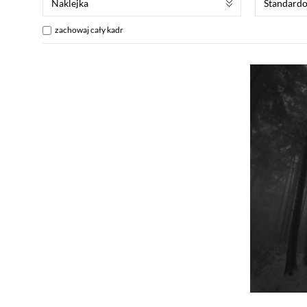
Naklejka
Standard
zachowaj cały kadr