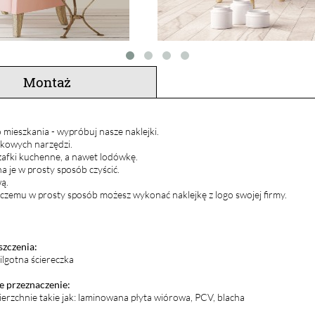
Montaż
 mieszkania - wypróbuj nasze naklejki.
atkowych narzędzi.
szafki kuchenne, a nawet lodówkę.
 je w prosty sposób czyścić.
ą.
 czemu w prosty sposób możesz wykonać naklejkę z logo swojej firmy.
szczenia:
ilgotna ściereczka
 przeznaczenie:
ierzchnie takie jak: laminowana płyta wiórowa, PCV, blacha