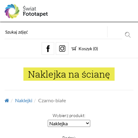
Koszyk
(
0
)
Naklejka na ścianę
Naklejki
Czarno-białe
Wybierz produkt:
Rodzaj: