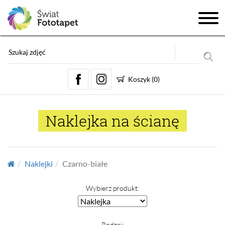
Koszyk
(
0
)
Naklejka na ścianę
Naklejki
Czarno-białe
Wybierz produkt:
Rodzaj: