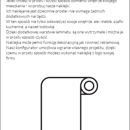
Jeżeli chcesz w prosty i szybki sposób odmienić wnętrze swojego
mieszkania - wypróbuj nasze naklejki.
Ich naklejanie jest dziecinnie proste i nie wymaga żadnych
dodatkowych narzędzi.
W ten sposób nie tylko odświeżysz swoje wnętrze, ale i meble, szafki
kuchenne, a nawet lodówkę.
Dzięki dodatkowej warstwie laminatu, są one wytrzymałe i można je
w prosty sposób czyścić.
Naklejka może pełnić funkcję dekoracyjną jak również reklamową.
Nasz konfigurator umożliwia wgranie własnego projektu, dzięki
czemu w prosty sposób możesz wykonać naklejkę z logo swojej
firmy.