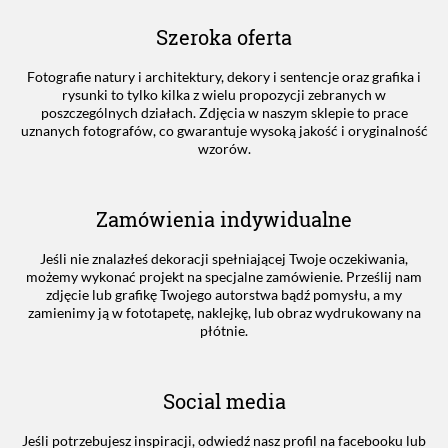
Szeroka oferta
Fotografie natury i architektury, dekory i sentencje oraz grafika i
rysunki to tylko kilka z wielu propozycji zebranych w
poszczególnych działach. Zdjęcia w naszym sklepie to prace
uznanych fotografów, co gwarantuje wysoką jakość i oryginalność
wzorów.
Zamówienia indywidualne
Jeśli nie znalazłeś dekoracji spełniającej Twoje oczekiwania,
możemy wykonać projekt na specjalne zamówienie. Prześlij nam
zdjęcie lub grafikę Twojego autorstwa bądź pomysłu, a my
zamienimy ją w fototapetę, naklejkę, lub obraz wydrukowany na
płótnie.
Social media
Jeśli potrzebujesz inspiracji, odwiedź nasz profil na facebooku lub