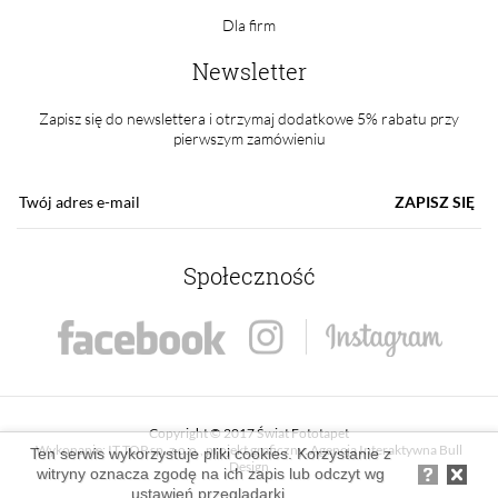
Dla firm
Newsletter
Zapisz się do newslettera i otrzymaj dodatkowe 5% rabatu przy
pierwszym zamówieniu
ZAPISZ SIĘ
Społeczność
Copyright © 2017 Świat Fototapet
Wykonanie:
IT TOP sp. z o.o.
, projekt graficzny:
Agencja Interaktywna Bull
Ten serwis wykorzystuje pliki cookies. Korzystanie z
Design
witryny oznacza zgodę na ich zapis lub odczyt wg
ustawień przeglądarki.