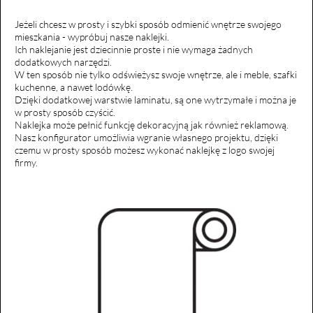
Jeżeli chcesz w prosty i szybki sposób odmienić wnętrze swojego
mieszkania - wypróbuj nasze naklejki.
Ich naklejanie jest dziecinnie proste i nie wymaga żadnych
dodatkowych narzędzi.
W ten sposób nie tylko odświeżysz swoje wnętrze, ale i meble, szafki
kuchenne, a nawet lodówkę.
Dzięki dodatkowej warstwie laminatu, są one wytrzymałe i można je
w prosty sposób czyścić.
Naklejka może pełnić funkcję dekoracyjną jak również reklamową.
Nasz konfigurator umożliwia wgranie własnego projektu, dzięki
czemu w prosty sposób możesz wykonać naklejkę z logo swojej
firmy.