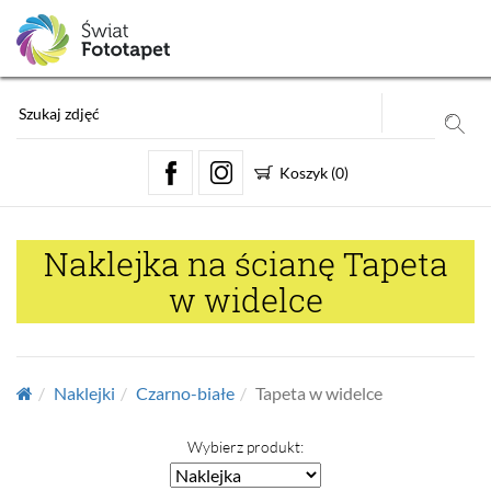
Koszyk
(
0
)
Naklejka na ścianę Tapeta
w widelce
Naklejki
Czarno-białe
Tapeta w widelce
Wybierz produkt: