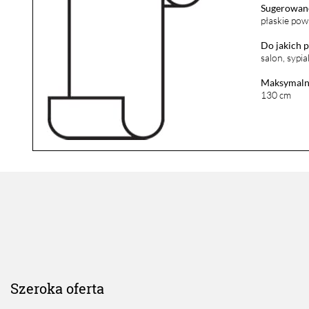
Sugerowane
płaskie pow
Do jakich 
salon, sypia
Maksymalna
130 cm
Szeroka oferta