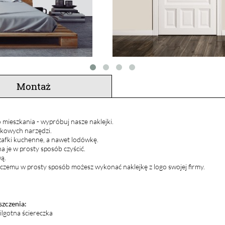
Montaż
 mieszkania - wypróbuj nasze naklejki.
atkowych narzędzi.
szafki kuchenne, a nawet lodówkę.
 je w prosty sposób czyścić.
ą.
 czemu w prosty sposób możesz wykonać naklejkę z logo swojej firmy.
szczenia:
ilgotna ściereczka