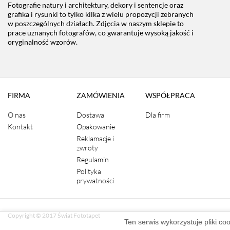
Fotografie natury i architektury, dekory i sentencje oraz
grafika i rysunki to tylko kilka z wielu propozycji zebranych
w poszczególnych działach. Zdjęcia w naszym sklepie to
prace uznanych fotografów, co gwarantuje wysoką jakość i
oryginalność wzorów.
FIRMA
ZAMÓWIENIA
WSPÓŁPRACA
O nas
Dostawa
Dla firm
Kontakt
Opakowanie
Reklamacje i
zwroty
Regulamin
Polityka
prywatności
Copyright © 2017 Świat Fototapet
Ten serwis wykorzystuje pliki co