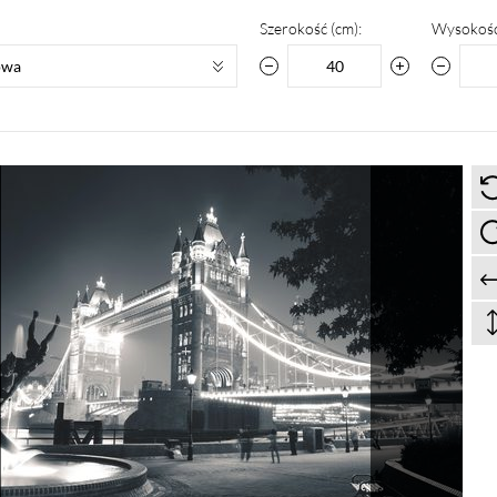
Szerokość (cm):
Wysokość
owa