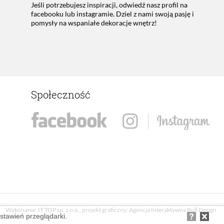
Jeśli potrzebujesz inspiracji, odwiedź nasz profil na
facebooku lub instagramie. Dziel z nami swoją pasję i
pomysły na wspaniałe dekoracje wnętrz!
Społeczność
Wykonanie:
IT TOP sp. z o.o.
, projekt graficzny:
Agencja Interaktywna Bull Design
ustawień przeglądarki.