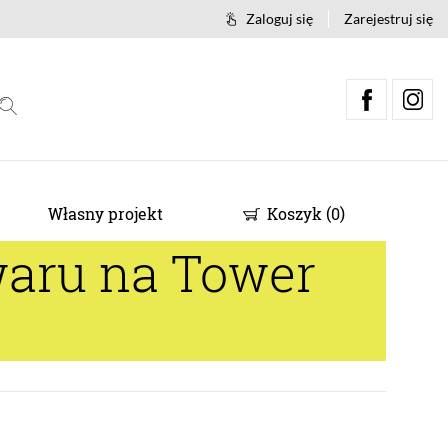
Zaloguj się
Zarejestruj się
Własny projekt
Koszyk
(
0
)
waru na Tower