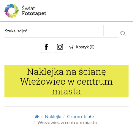
Koszyk
(
0
)
Naklejka na ścianę
Wieżowiec w centrum
miasta
Naklejki
Czarno-białe
Wieżowiec w centrum miasta