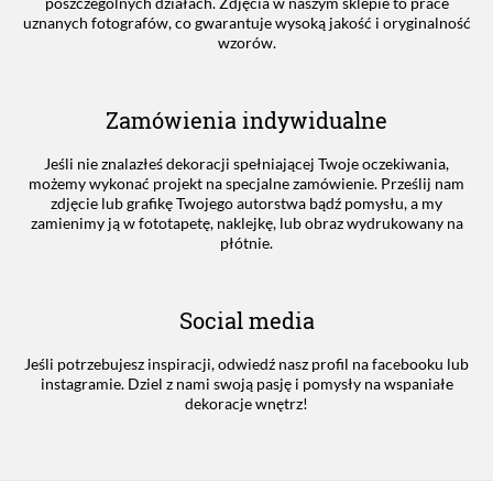
poszczególnych działach. Zdjęcia w naszym sklepie to prace
uznanych fotografów, co gwarantuje wysoką jakość i oryginalność
wzorów.
Zamówienia indywidualne
Jeśli nie znalazłeś dekoracji spełniającej Twoje oczekiwania,
możemy wykonać projekt na specjalne zamówienie. Prześlij nam
zdjęcie lub grafikę Twojego autorstwa bądź pomysłu, a my
zamienimy ją w fototapetę, naklejkę, lub obraz wydrukowany na
płótnie.
Social media
Jeśli potrzebujesz inspiracji, odwiedź nasz profil na facebooku lub
instagramie. Dziel z nami swoją pasję i pomysły na wspaniałe
dekoracje wnętrz!