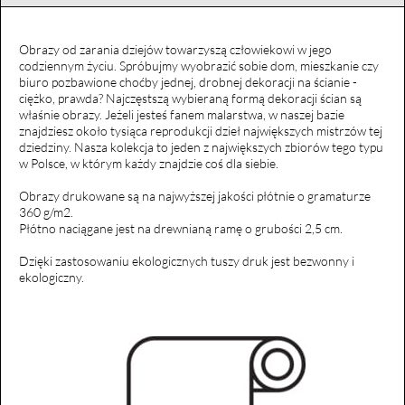
Obrazy od zarania dziejów towarzyszą człowiekowi w jego
codziennym życiu. Spróbujmy wyobrazić sobie dom, mieszkanie czy
biuro pozbawione choćby jednej, drobnej dekoracji na ścianie -
ciężko, prawda? Najczęstszą wybieraną formą dekoracji ścian są
właśnie obrazy. Jeżeli jesteś fanem malarstwa, w naszej bazie
znajdziesz około tysiąca reprodukcji dzieł największych mistrzów tej
dziedziny. Nasza kolekcja to jeden z największych zbiorów tego typu
w Polsce, w którym każdy znajdzie coś dla siebie.
Obrazy drukowane są na najwyższej jakości płótnie o gramaturze
360 g/m2.
Płótno naciągane jest na drewnianą ramę o grubości 2,5 cm.
Dzięki zastosowaniu ekologicznych tuszy druk jest bezwonny i
ekologiczny.