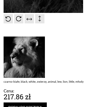
czarno-białe, black, white, zwierzę, animal, lew, lion, little, młody
Cena:
217.86 zł