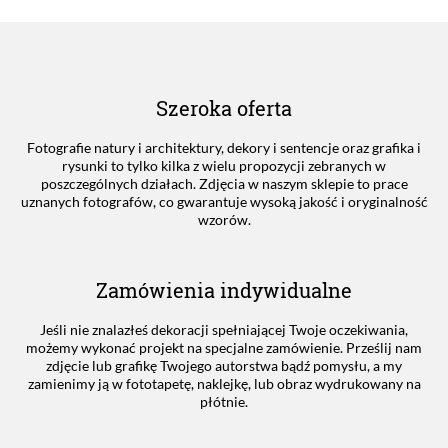
Szeroka oferta
Fotografie natury i architektury, dekory i sentencje oraz grafika i
rysunki to tylko kilka z wielu propozycji zebranych w
poszczególnych działach. Zdjęcia w naszym sklepie to prace
uznanych fotografów, co gwarantuje wysoką jakość i oryginalność
wzorów.
Zamówienia indywidualne
Jeśli nie znalazłeś dekoracji spełniającej Twoje oczekiwania,
możemy wykonać projekt na specjalne zamówienie. Prześlij nam
zdjęcie lub grafikę Twojego autorstwa bądź pomysłu, a my
zamienimy ją w fototapetę, naklejkę, lub obraz wydrukowany na
płótnie.