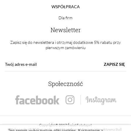
WSPÓŁPRACA
Dla firm
Newsletter
Zapisz się do newslettera i otrzymaj dodatkowe 5% rabatu przy
pierwszym zamówieniu
ZAPISZ SIĘ
Społeczność
Copyright © 2017 Świat Fototapet
Wykonanie:
IT TOP sp. z o.o.
, projekt graficzny:
Agencja Interaktywna Bull
Ten serwis wykorzystuje pliki cookies. Korzystanie z