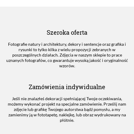
Szeroka oferta
Fotografie natury i architektury, dekory i sentencje oraz grafika i
rysunki to tylko kilka z wielu propozycji zebranych w
poszczególnych działach. Zdjęcia w naszym sklepie to prace
uznanych fotografów, co gwarantuje wysoką jakość i oryginalność
wzorów.
Zamówienia indywidualne
Jeśli nie znalazłeś dekoracji spełniającej Twoje oczekiwania,
możemy wykonać projekt na specjalne zamówienie. Prześlij nam
zdjęcie lub grafikę Twojego autorstwa bądź pomysłu, a my
zamienimy ją w fototapetę, naklejkę, lub obraz wydrukowany na
płótnie.