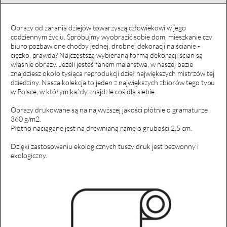
Obrazy od zarania dziejów towarzyszą człowiekowi w jego
codziennym życiu. Spróbujmy wyobrazić sobie dom, mieszkanie czy
biuro pozbawione choćby jednej, drobnej dekoracji na ścianie -
ciężko, prawda? Najczęstszą wybieraną formą dekoracji ścian są
właśnie obrazy. Jeżeli jesteś fanem malarstwa, w naszej bazie
znajdziesz około tysiąca reprodukcji dzieł największych mistrzów tej
dziedziny. Nasza kolekcja to jeden z największych zbiorów tego typu
w Polsce, w którym każdy znajdzie coś dla siebie.
Obrazy drukowane są na najwyższej jakości płótnie o gramaturze
360 g/m2.
Płótno naciągane jest na drewnianą ramę o grubości 2,5 cm.
Dzięki zastosowaniu ekologicznych tuszy druk jest bezwonny i
ekologiczny.