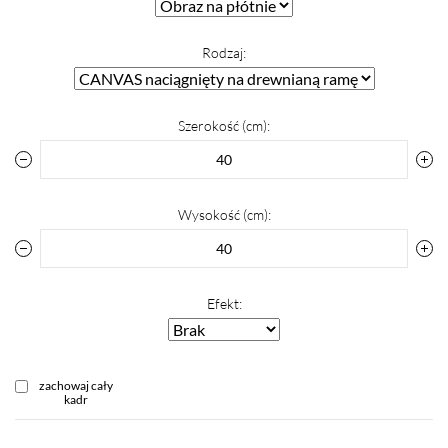
Rodzaj:
Szerokość (cm):
Wysokość (cm):
Efekt:
zachowaj cały
kadr