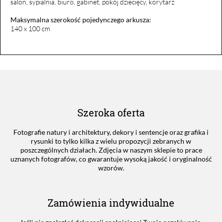
salon, sypialnia, biuro, gabinet, pokój dziecięcy, korytarz
Maksymalna szerokość pojedynczego arkusza:
140 x 100 cm
Szeroka oferta
Fotografie natury i architektury, dekory i sentencje oraz grafika i
rysunki to tylko kilka z wielu propozycji zebranych w
poszczególnych działach. Zdjęcia w naszym sklepie to prace
uznanych fotografów, co gwarantuje wysoką jakość i oryginalność
wzorów.
Zamówienia indywidualne