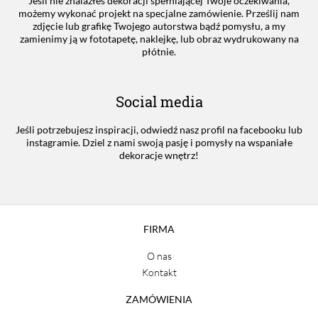
Jeśli nie znalazłeś dekoracji spełniającej Twoje oczekiwania,
możemy wykonać projekt na specjalne zamówienie. Prześlij nam
zdjęcie lub grafikę Twojego autorstwa bądź pomysłu, a my
zamienimy ją w fototapetę, naklejkę, lub obraz wydrukowany na
płótnie.
Social media
Jeśli potrzebujesz inspiracji, odwiedź nasz profil na facebooku lub
instagramie. Dziel z nami swoją pasję i pomysły na wspaniałe
dekoracje wnętrz!
FIRMA
O nas
Kontakt
ZAMÓWIENIA