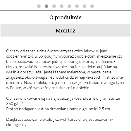
O produkcie
Montaż
Obrazy od zarania dziejów towarzyszą człowiekowi w jego
codziennym życiu. Spróbujmy wyobrazić sobie dom, mieszkanie czy
biuro pozbawione choćby jednej, drobnej dekoracji na ścianie -
ciężko, prawda? Najczęstszą wybieraną formą dekoracji ścian są
właśnie obrazy. Jeżeli jesteś fanem malarstwa, w naszej bazie
znajdziesz około tysiąca reprodukcji dzieł największych mistrzów tej
dziedziny. Nasza kolekcja to jeden z największych zbiorów tego typu
w Polsce, w którym każdy znajdzie coś dla siebie.
Obrazy drukowane są na najwyższej jakości płótnie o gramaturze
360 g/m2.
Płótno naciągane jest na drewnianą ramę o grubości 2,5 cm.
Dzięki zastosowaniu ekologicznych tuszy druk jest bezwonny i
ekologiczny.