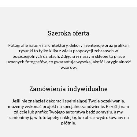
Szeroka oferta
Fotografie natury i architektury, dekory i sentencje oraz grafika i
rysunki to tylko kilka z wielu propozycji zebranych w
poszczególnych działach. Zdjęcia w naszym sklepie to prace
uznanych fotografów, co gwarantuje wysoką jakość i oryginalność
wzorów.
Zamówienia indywidualne
Jeśli nie znalazłeś dekoracji spełniającej Twoje oczekiwania,
możemy wykonać projekt na specjalne zamówienie. Prześlij nam
zdjęcie lub grafikę Twojego autorstwa bądź pomysłu, a my
zamienimy ją w fototapetę, naklejkę, lub obraz wydrukowany na
płótnie.