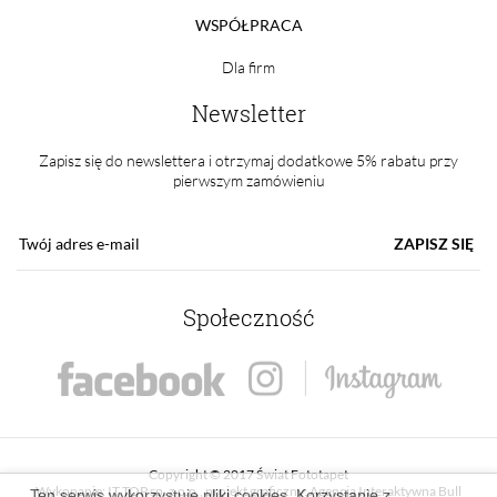
WSPÓŁPRACA
Dla firm
Newsletter
Zapisz się do newslettera i otrzymaj dodatkowe 5% rabatu przy
pierwszym zamówieniu
ZAPISZ SIĘ
Społeczność
Copyright © 2017 Świat Fototapet
Wykonanie:
IT TOP sp. z o.o.
, projekt graficzny:
Agencja Interaktywna Bull
Ten serwis wykorzystuje pliki cookies. Korzystanie z