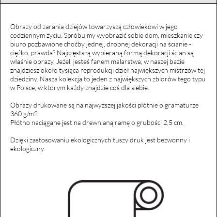
Obrazy od zarania dziejów towarzyszą człowiekowi w jego
codziennym życiu. Spróbujmy wyobrazić sobie dom, mieszkanie czy
biuro pozbawione choćby jednej, drobnej dekoracji na ścianie -
ciężko, prawda? Najczęstszą wybieraną formą dekoracji ścian są
właśnie obrazy. Jeżeli jesteś fanem malarstwa, w naszej bazie
znajdziesz około tysiąca reprodukcji dzieł największych mistrzów tej
dziedziny. Nasza kolekcja to jeden z największych zbiorów tego typu
w Polsce, w którym każdy znajdzie coś dla siebie.
Obrazy drukowane są na najwyższej jakości płótnie o gramaturze
360 g/m2.
Płótno naciągane jest na drewnianą ramę o grubości 2,5 cm.
Dzięki zastosowaniu ekologicznych tuszy druk jest bezwonny i
ekologiczny.