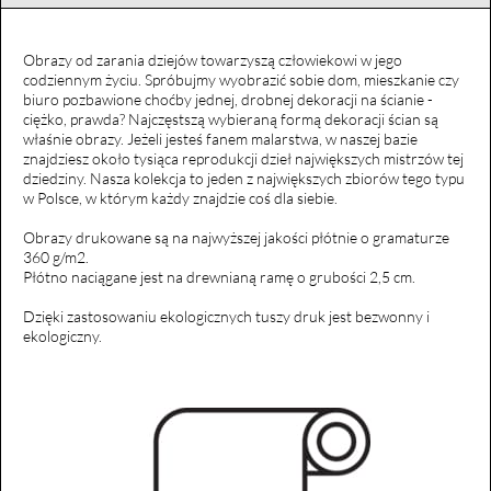
Obrazy od zarania dziejów towarzyszą człowiekowi w jego
codziennym życiu. Spróbujmy wyobrazić sobie dom, mieszkanie czy
biuro pozbawione choćby jednej, drobnej dekoracji na ścianie -
ciężko, prawda? Najczęstszą wybieraną formą dekoracji ścian są
właśnie obrazy. Jeżeli jesteś fanem malarstwa, w naszej bazie
znajdziesz około tysiąca reprodukcji dzieł największych mistrzów tej
dziedziny. Nasza kolekcja to jeden z największych zbiorów tego typu
w Polsce, w którym każdy znajdzie coś dla siebie.
Obrazy drukowane są na najwyższej jakości płótnie o gramaturze
360 g/m2.
Płótno naciągane jest na drewnianą ramę o grubości 2,5 cm.
Dzięki zastosowaniu ekologicznych tuszy druk jest bezwonny i
ekologiczny.