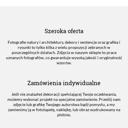
Szeroka oferta
Fotografie natury i architektury, dekory i sentencje oraz grafika i
rysunki to tylko kilka z wielu propozycji zebranych w
poszczególnych działach. Zdjęcia w naszym sklepie to prace
uznanych fotografów, co gwarantuje wysoką jakość i oryginalność
wzorów.
Zamówienia indywidualne
Jeśli nie znalazłeś dekoracji spełniającej Twoje oczekiwania,
możemy wykonać projekt na specjalne zamówienie. Prześlij nam
zdjęcie lub grafikę Twojego autorstwa bądź pomysłu, a my
zamienimy ją w fototapetę, naklejkę, lub obraz wydrukowany na
płótnie.