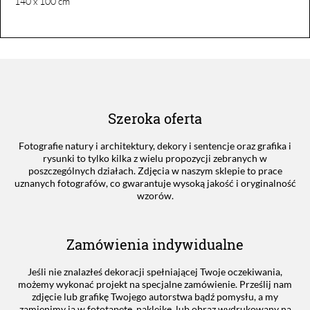
140 x 100 cm
Szeroka oferta
Fotografie natury i architektury, dekory i sentencje oraz grafika i
rysunki to tylko kilka z wielu propozycji zebranych w
poszczególnych działach. Zdjęcia w naszym sklepie to prace
uznanych fotografów, co gwarantuje wysoką jakość i oryginalność
wzorów.
Zamówienia indywidualne
Jeśli nie znalazłeś dekoracji spełniającej Twoje oczekiwania,
możemy wykonać projekt na specjalne zamówienie. Prześlij nam
zdjęcie lub grafikę Twojego autorstwa bądź pomysłu, a my
zamienimy ją w fototapetę, naklejkę, lub obraz wydrukowany na