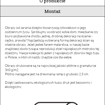
O produkcie
Montaż
Obrazy od zarania dziejów towarzyszą człowiekowi w jego
codziennym życiu. Spróbujmy wyobrazić sobie dom, mieszkanie czy
biuro pozbawione choćby jednej, drobnej dekoracji na ścianie -
ciężko, prawda? Najczęstszą wybieraną formą dekoracji ścian są
właśnie obrazy. Jeżeli jesteś fanem malarstwa, w naszej bazie
znajdziesz około tysiąca reprodukcji dzieł największych mistrzów tej
dziedziny. Nasza kolekcja to jeden z największych zbiorów tego typu
w Polsce, w którym każdy znajdzie coś dla siebie.
Obrazy drukowane są na najwyższej jakości płótnie o gramaturze
360 g/m2.
Płótno naciągane jest na drewnianą ramę o grubości 2,5 cm.
Dzięki zastosowaniu ekologicznych tuszy druk jest bezwonny i
ekologiczny.