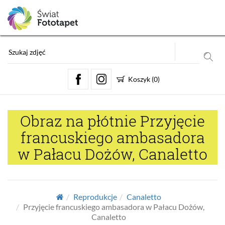
Koszyk
(
0
)
Obraz na płótnie Przyjęcie
francuskiego ambasadora
w Pałacu Dożów, Canaletto
Reprodukcje
Canaletto
Przyjęcie francuskiego ambasadora w Pałacu Dożów,
Canaletto