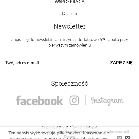
WSPÓŁPRACA
Dla firm
Newsletter
Zapisz się do newslettera i otrzymaj dodatkowe 5% rabatu przy
pierwszym zamówieniu
ZAPISZ SIĘ
Społeczność
Copyright © 2017 Świat Fototapet
Wykonanie:
IT TOP sp. z o.o.
, projekt graficzny:
Agencja Interaktywna Bull
Ten serwis wykorzystuje pliki cookies. Korzystanie z
Design
witryny oznacza zgodę na ich zapis lub odczyt wg