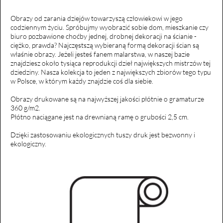
Obrazy od zarania dziejów towarzyszą człowiekowi w jego
codziennym życiu. Spróbujmy wyobrazić sobie dom, mieszkanie czy
biuro pozbawione choćby jednej, drobnej dekoracji na ścianie -
ciężko, prawda? Najczęstszą wybieraną formą dekoracji ścian są
właśnie obrazy. Jeżeli jesteś fanem malarstwa, w naszej bazie
znajdziesz około tysiąca reprodukcji dzieł największych mistrzów tej
dziedziny. Nasza kolekcja to jeden z największych zbiorów tego typu
w Polsce, w którym każdy znajdzie coś dla siebie.
Obrazy drukowane są na najwyższej jakości płótnie o gramaturze
360 g/m2.
Płótno naciągane jest na drewnianą ramę o grubości 2,5 cm.
Dzięki zastosowaniu ekologicznych tuszy druk jest bezwonny i
ekologiczny.