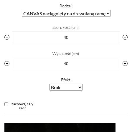
Rodzaj:
Szerokość (cm):
Wysokość (cm):
Efekt:
zachowaj cały
kadr