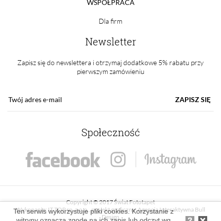
WSPÓŁPRACA
Dla firm
Newsletter
Zapisz się do newslettera i otrzymaj dodatkowe 5% rabatu przy
pierwszym zamówieniu
ZAPISZ SIĘ
Społeczność
Copyright © 2017 Świat Fototapet
Wykonanie:
IT TOP sp. z o.o.
, projekt graficzny:
Agencja Interaktywna Bull
Ten serwis wykorzystuje pliki cookies. Korzystanie z
Design
witryny oznacza zgodę na ich zapis lub odczyt wg