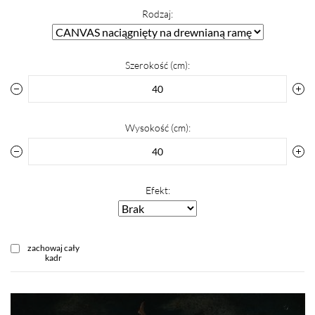
Rodzaj:
Szerokość (cm):
Wysokość (cm):
Efekt:
zachowaj cały
kadr