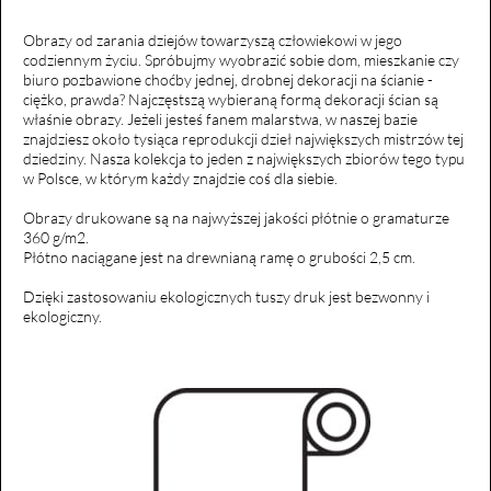
Obrazy od zarania dziejów towarzyszą człowiekowi w jego
codziennym życiu. Spróbujmy wyobrazić sobie dom, mieszkanie czy
biuro pozbawione choćby jednej, drobnej dekoracji na ścianie -
ciężko, prawda? Najczęstszą wybieraną formą dekoracji ścian są
właśnie obrazy. Jeżeli jesteś fanem malarstwa, w naszej bazie
znajdziesz około tysiąca reprodukcji dzieł największych mistrzów tej
dziedziny. Nasza kolekcja to jeden z największych zbiorów tego typu
w Polsce, w którym każdy znajdzie coś dla siebie.
Obrazy drukowane są na najwyższej jakości płótnie o gramaturze
360 g/m2.
Płótno naciągane jest na drewnianą ramę o grubości 2,5 cm.
Dzięki zastosowaniu ekologicznych tuszy druk jest bezwonny i
ekologiczny.